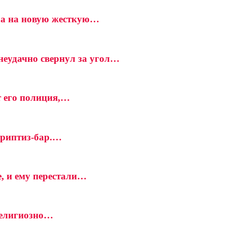
ела на новую жесткую…
неудачно свернул за угол…
т его полиция,…
стриптиз-бар.…
, и ему перестали…
Религиозно…