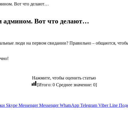
дмином. Вот что делают…
м админом. Вот что делают…
альные люди на первом свидании? Правильно – общаются, чтобы 
ично!
Нажмите, чтобы оценить статью
[Итого:
0
Среднее значение:
0
]
ики
Skype
Messenger
Messenger
WhatsApp
Telegram
Viber
Line
Поде