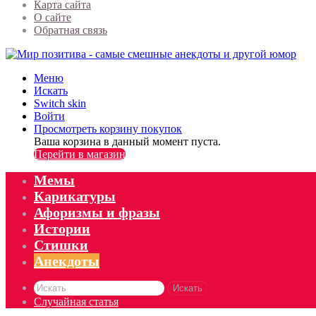
Карта сайта
О сайте
Обратная связь
Меню
Искать
Switch skin
Войти
Просмотреть корзину покупок
Ваша корзина в данный момент пуста.
Перейти в магазин
Мемы
Карикатуры
Афоризмы и фразы
Истории
Стишки
Анекдоты
Искать
Случайная статья