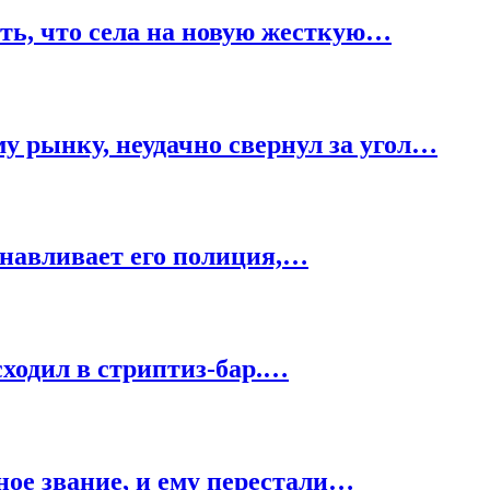
сть, что села на новую жесткую…
 рынку, неудачно свернул за угол…
анавливает его полиция,…
сходил в стриптиз-бар.…
ое звание, и ему перестали…