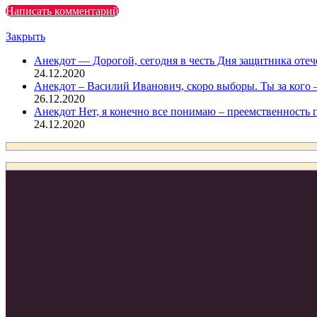
Написать комментарий
Сейчас читают
Закрыть
Анекдот — Дорогой, сегодня в честь Дня защитника отеч
24.12.2020
Анекдот – Василий Иванович, скоро выборы. Ты за кого
26.12.2020
Анекдот Нет, я конечно все понимаю – преемственность
24.12.2020