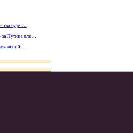
ества будет…
 – за Путина или…
 поколений,…