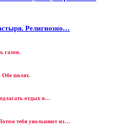
пастыря. Религиозно…
ь газон.
 Обе пилят.
редлагать отдых в…
 Потом тебя увольняют из…