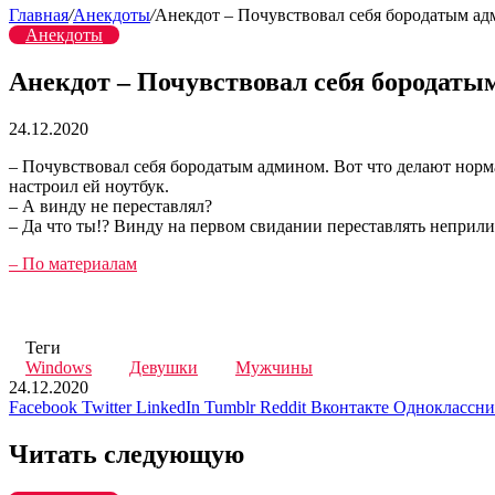
Главная
/
Анекдоты
/
Анекдот – Почувствовал себя бородатым а
Анекдоты
Анекдот – Почувствовал себя бородаты
24.12.2020
– Почувствовал себя бородатым админом. Вот что делают норм
настроил ей ноутбук.
– А винду не переставлял?
– Да что ты!? Винду на первом свидании переставлять неприл
– По материалам
Теги
Windows
Девушки
Мужчины
24.12.2020
Facebook
Twitter
LinkedIn
Tumblr
Reddit
Вконтакте
Одноклассн
Читать следующую