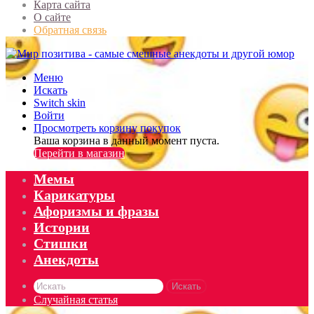
Карта сайта
О сайте
Обратная связь
Меню
Искать
Switch skin
Войти
Просмотреть корзину покупок
Ваша корзина в данный момент пуста.
Перейти в магазин
Мемы
Карикатуры
Афоризмы и фразы
Истории
Стишки
Анекдоты
Искать
Случайная статья