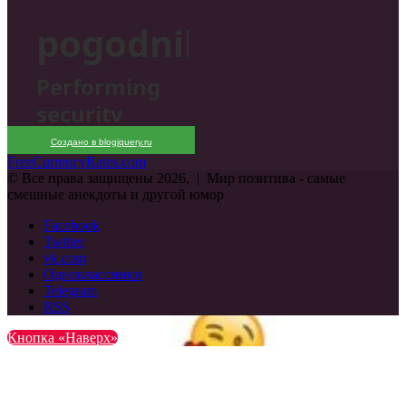
Создано в blogjquery.ru
FreeCurrencyRates.com
© Все права защищены 2026, | Мир позитива - самые
смешные анекдоты и другой юмор
Facebook
Twitter
vk.com
Одноклассники
Telegram
RSS
Кнопка «Наверх»