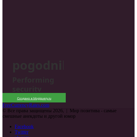
Создано в blogjquery.ru
FreeCurrencyRates.com
© Все права защищены 2026, | Мир позитива - самые
смешные анекдоты и другой юмор
Facebook
Twitter