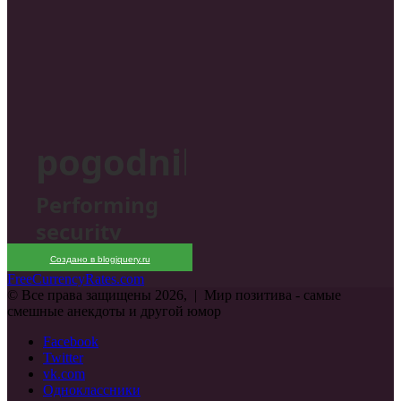
Создано в blogjquery.ru
FreeCurrencyRates.com
© Все права защищены 2026, | Мир позитива - самые
смешные анекдоты и другой юмор
Facebook
Twitter
vk.com
Одноклассники