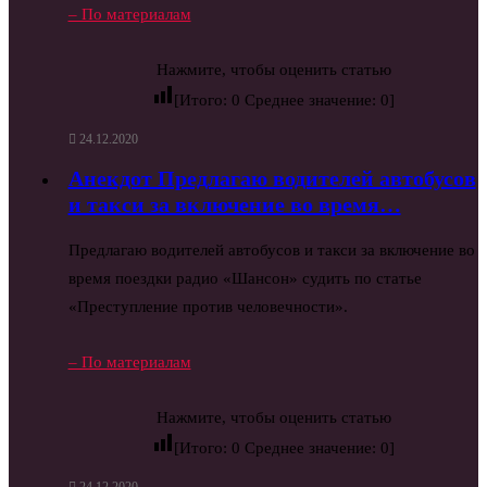
– По материалам
Нажмите, чтобы оценить статью
[Итого:
0
Среднее значение:
0
]
24.12.2020
Анекдот Предлагаю водителей автобусов
и такси за включение во время…
Предлагаю водителей автобусов и такси за включение во
время поездки радио «Шансон» судить по статье
«Преступление против человечности».
– По материалам
Нажмите, чтобы оценить статью
[Итого:
0
Среднее значение:
0
]