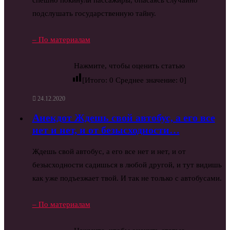
спешно покинули пассажиры, опасаясь случайно
подслушать государственную тайну.
– По материалам
Нажмите, чтобы оценить статью
[Итого:
0
Среднее значение:
0
]
24.12.2020
Анекдот Ждешь свой автобус, а его все
нет и нет, и от безысходности…
Ждешь свой автобус, а его все нет и нет, и от
безысходности садишься в любой другой, и тут видишь
как уже подъезжает твой. И так не только с автобусами.
– По материалам