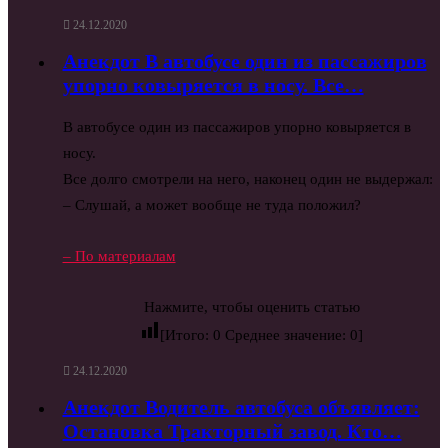
24.12.2020
Анекдот В автобусе один из пассажиров
упорно ковыряется в носу. Все…
В автобусе один из пассажиров упорно ковыряется в
носу.
Все долго смотрели на него, наконец один не выдержал:
– Слушай, а может вообще не туда положил?
– По материалам
Нажмите, чтобы оценить статью
[Итого:
0
Среднее значение:
0
]
24.12.2020
Анекдот Водитель автобуса объявляет:
Остановка Тракторный завод. Кто…