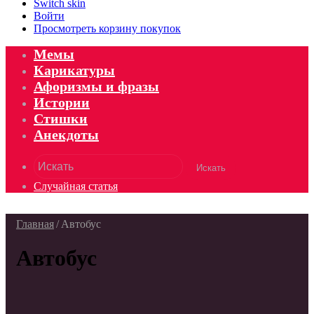
Switch skin
Войти
Просмотреть корзину покупок
Мемы
Карикатуры
Афоризмы и фразы
Истории
Стишки
Анекдоты
Искать
Случайная статья
Главная
/
Автобус
Автобус