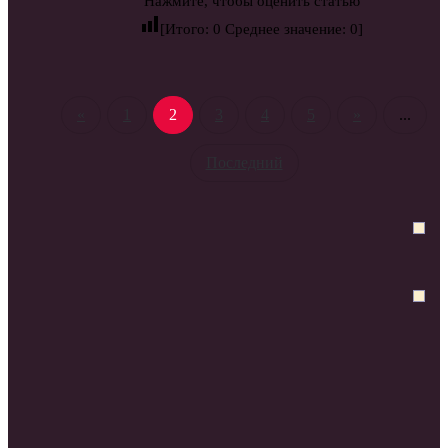
Нажмите, чтобы оценить статью
[Итого:
0
Среднее значение:
0
]
«
1
2
3
4
5
»
...
Последний