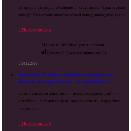
Водитель автобуса объявляет: "Остановка "Тракторный
завод". Кто спрашивал танковый завод, выходите здесь".
– По материалам
Нажмите, чтобы оценить статью
[Итого:
0
Среднее значение:
0
]
24.12.2020
Анекдот Самое сложное задание на
Битве экстрасенсов – в автобусе с…
Самое сложное задание на "Битве экстрасенсов" – в
автобусе с заледеневшими окнами узнать, когда твоя
остановка.
– По материалам