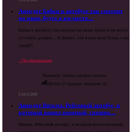
24.12.2020
Анекдот Бабки в автобусе так смотрят
на меня, будто я им место…
Бабки в автобусе так смотрят на меня, будто я им место
уступить должен… А ничего, что я всю ночь бухал, а вы
спали?!
– По материалам
Нажмите, чтобы оценить статью
[Итого:
0
Среднее значение:
0
]
24.12.2020
Анекдот Вязьма. Рейсовый автобус, в
который вошел военный, спешно…
Вязьма. Рейсовый автобус, в который вошел военный,