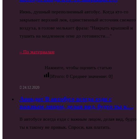
Июнь, душный переполненный автобус. Когда кто-то
закрывает верхний люк, единственный источник свежего
воздуха, в голове мелькает фраза: "Накрыть крышкой и
тушить на медленном огне до готовности…"
– По материалам
Нажмите, чтобы оценить статью
[Итого:
0
Среднее значение:
0
]
24.12.2020
Анекдот В автобусе всегда езди с
важным лицом, делая вид, будто ты к…
В автобусе всегда езди с важным лицом, делая вид, будто
ты к такому не привык. Спроси, как платить.