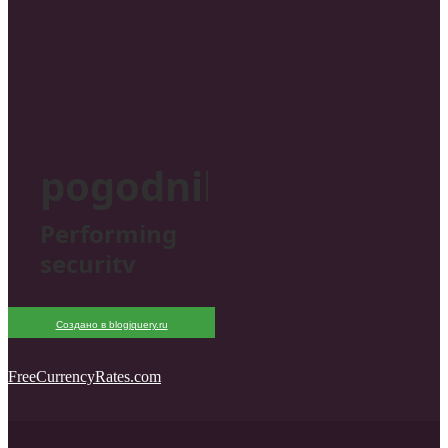
Создано в blogjquery.ru
FreeCurrencyRates.com